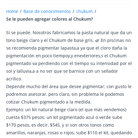
Home
/
Base de conocimientos
/
chukum
/
Se le pueden agregar colores al Chukum?
Sí se puede. Nosotros fabricamos la pasta natural que da un
tono beige claro y el Chukum de base gris. 🌿 En piscinas no
se recomienda pigmentar lapasta,a ya que el cloro daña la
pigmentación en poco tiempoy,y enexteriores,s el Chukum
pigmentado va perdiendo con el tiempo su intensidad por el
sol y lalluvia,a a no ser que se barnice con un sellador
acrílico.
Depende mucho del área que desee pigmentar; con gusto le
podremos asesorar, pero claro, sin problema le podemos
cotizar Chukum pigmentado a la medida.
Ejemplo: un kit natural beige claro (el que más vendemos)
cuesta $375 pesos; un kit pigmentado azul o verde sube
$170 pesos, es decir, $545, y si son otros tonos como
amarillos, naranjas, rosas o rojos, sube $110 el kit, quedando