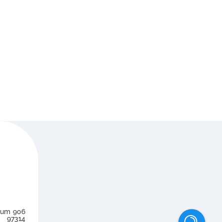
num 906
. 97314