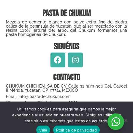
Pasta de Chukum
Mezcla de cemento blanco con polvo extra fino de piedra
caliza de la península de Yucatán, que al ser mezclado con la
resina 100% natural del árbol del Chukum formamos una
pasta homogénea de Chukum.
Siguénos
Contacto
CHUKUM CHICHEN, SA DE CV Calle 31 num 906 Col. Caucel
II Mérida, Yucatán, CP. 97314 MEXICO
Email: info@pastadechukum.com
Of. 9999483244 WhatsApp 9999686801
Utilizamos cookies para asegurar que damos la mejor
experiencia al usuario en nuestra web. Si sigues utilizando
Todos los derechos reservados pastadechukum.com –
Política de
este sitio asumiremos que estás de acuerdo.
ES
Privacidad
–
Política de Reembolsos y Devoluciones
–
Términos y
Vale
Política de privacidad
Condiciones