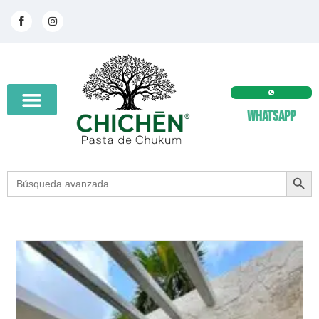
Whatsapp
SEARCH BUT
Search
for: