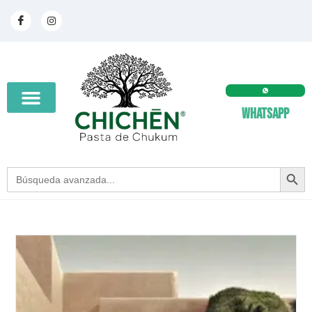
Whatsapp
SEARCH BUT
Search
for: