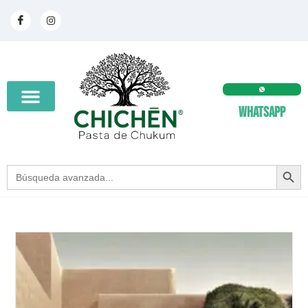
Whatsapp
SEARCH BUT
Search
for: