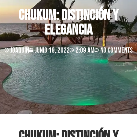
Chukum: Distinción y
Elegancia
joaquin
junio 19, 2022
2:09 am
No Comments
Chukum: Distinción y