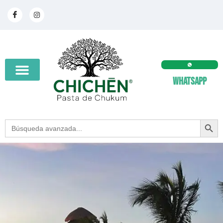
Whatsapp
SEARCH BUT
Search
for: