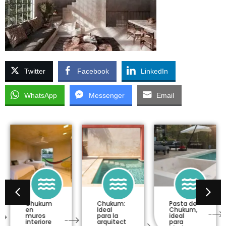
Twitter
Facebook
LinkedIn
WhatsApp
Messenger
Email
Chukum
Chukum:
Pasta de
en
Ideal
Chukum,
muros
para la
ideal
interiore
arquitect
para