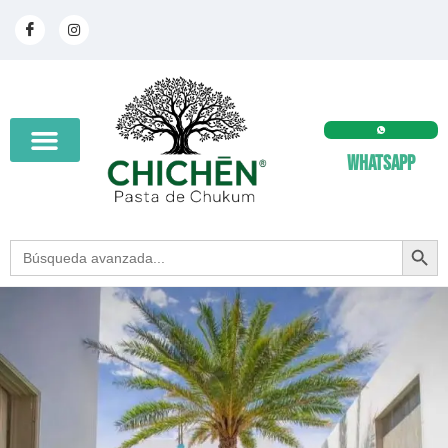
Whatsapp
SEARCH BUT
Search
for: