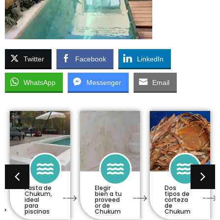
Twitter
Facebook
LinkedIn
WhatsApp
Messenger
Email
Pasta de
Elegir
Dos
Chukum,
bien a tu
tipos de
ideal
proveed
corteza
para
or de
de
piscinas
Chukum
Chukum