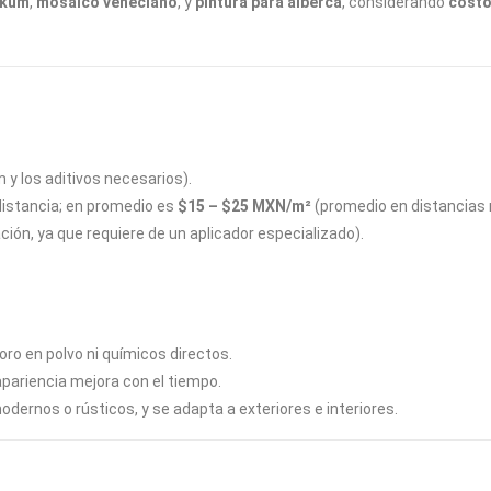
ukum
,
mosaico veneciano
, y
pintura para alberca
, considerando
costo
y los aditivos necesarios).
 distancia; en promedio es
$15 – $25 MXN/m²
(promedio en distancias 
ión, ya que requiere de un aplicador especializado).
oro en polvo ni químicos directos.
apariencia mejora con el tiempo.
odernos o rústicos, y se adapta a exteriores e interiores.