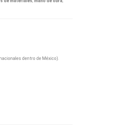
s de materiales
,
mano de obra
,
nacionales dentro de México).