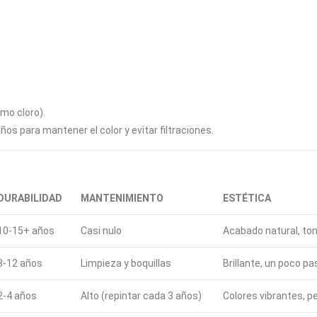
omo cloro).
s para mantener el color y evitar filtraciones.
DURABILIDAD
MANTENIMIENTO
ESTÉTICA
10-15+ años
Casi nulo
Acabado natural, ton
8-12 años
Limpieza y boquillas
Brillante, un poco 
2-4 años
Alto (repintar cada 3 años)
Colores vibrantes, 