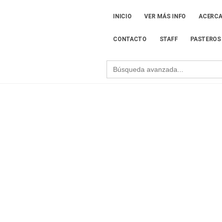
INICIO
VER MÁS INFO
ACERCA
CONTACTO
STAFF
PASTEROS
Search
for:
Comparativo profesi