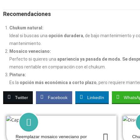
Recomendaciones
Chukum natural:
Ideal si buscas una
opción duradera
, de bajo mantenimiento y c
mantenimiento.
Mosaico veneciano:
Perfecto si quieres una
apariencia ya pasada de moda. Se desp
menos rentable en comparación con el chukum.
Pintura:
Es la
opción más económica a corto plazo
, pero requiere mant
Twitter
Facebook
LinkedIn
WhatsA
Reemplazar mosaico veneciano por
Chu