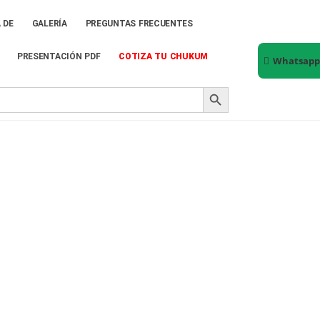
 DE
GALERÍA
PREGUNTAS FRECUENTES
PRESENTACIÓN PDF
COTIZA TU CHUKUM
Whatsap
SEARCH BUTTON
onal detallado de recubrim