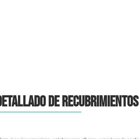
joaquin
enero 28, 2025
3:53 pm
No Comments
etallado de recubrimientos