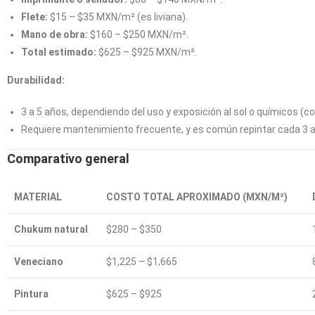
Flete:
$15 – $35 MXN/m² (es liviana).
Mano de obra:
$160 – $250 MXN/m².
Total estimado:
$625 – $925 MXN/m².
Durabilidad:
3 a 5 años, dependiendo del uso y exposición al sol o químicos (c
Requiere mantenimiento frecuente, y es común repintar cada 3 año
Comparativo general
MATERIAL
COSTO TOTAL APROXIMADO (MXN/M²)
Chukum natural
$280 – $350
Veneciano
$1,225 – $1,665
Pintura
$625 – $925