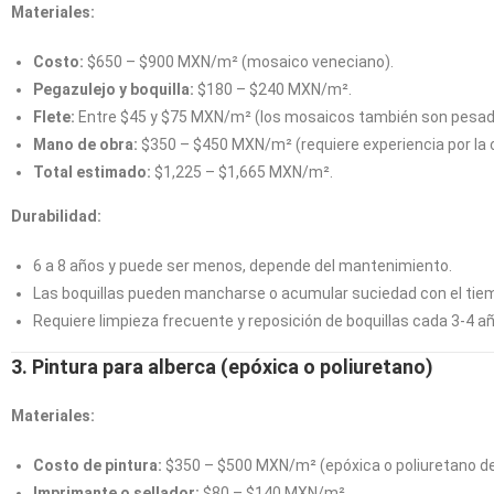
Materiales:
Costo:
$650 – $900 MXN/m² (mosaico veneciano).
Pegazulejo y boquilla:
$180 – $240 MXN/m².
Flete:
Entre $45 y $75 MXN/m² (los mosaicos también son pesad
Mano de obra:
$350 – $450 MXN/m² (requiere experiencia por la c
Total estimado:
$1,225 – $1,665 MXN/m².
Durabilidad:
6 a 8 años y puede ser menos, depende del mantenimiento.
Las boquillas pueden mancharse o acumular suciedad con el tie
Requiere limpieza frecuente y reposición de boquillas cada 3-4 a
3. Pintura para alberca (epóxica o poliuretano)
Materiales:
Costo de pintura:
$350 – $500 MXN/m² (epóxica o poliuretano de 
Imprimante o sellador:
$80 – $140 MXN/m².