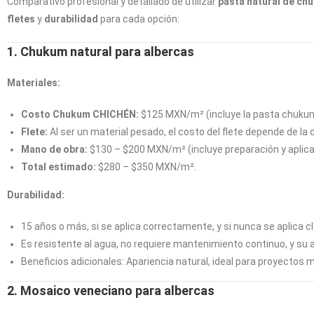
Comparativo profesional y detallado de utilizar
pasta natural de ch
fletes
y
durabilidad
para cada opción:
1. Chukum natural para albercas
Materiales:
Costo Chukum CHICHÉN:
$125 MXN/m² (incluye la pasta chukum 
Flete:
Al ser un material pesado, el costo del flete depende de la
Mano de obra:
$130 – $200 MXN/m² (incluye preparación y aplicac
Total estimado:
$280 – $350 MXN/m².
Durabilidad:
15 años o más, si se aplica correctamente, y si nunca se aplica cl
Es resistente al agua, no requiere mantenimiento continuo, y su 
Beneficios adicionales: Apariencia natural, ideal para proyectos m
2. Mosaico veneciano para albercas