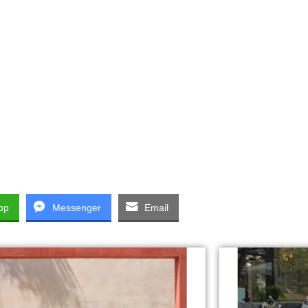
pp
Messenger
Email