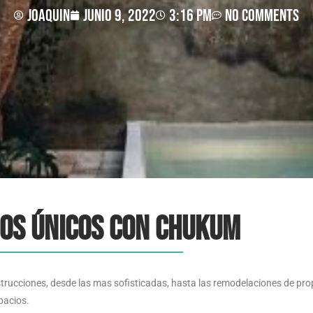
joaquin
junio 9, 2022
3:16 pm
No Comments
ios únicos con Chukum
strucciones, desde las mas sofisticadas, hasta las remodelaciones de p
pacios.