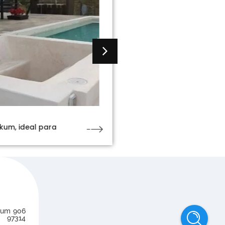
kum, ideal para
Elegir bien a tu provee
Chukum
num 906
. 97314