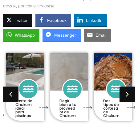
mezcla, por eso se craquela.
Twitter
Facebook
LinkedIn
WhatsApp
Messenger
Email
Elegir
Dos
Proceso
bien a tu
tipos de
de
proveed
corteza
aplicació
or de
de
n de
Chukum
Chukum
Chukum
en
piscinas