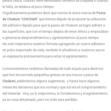
piedra caliza, cuando tiene demasiado cemento se craquela y cuando
le falta, se deslava al poco tiempo.
Orgullosamente podemos decir que somos la única marca de
Pasta
de Chukum “CHICHéN
” que hemos dejado de proponer la utilización
del adhesivo líquido para que la pasta de Chukum se logre adherir a
las superficies, que con el tiempo dejaba de tener efecto y empezaban
a generarse desprendimientos y agrietamientos al poco tiempo.
No solo mejoramos nuestra fórmula agregando un nuevo adhesivo
en polvo importado de Asía, también le añadimos a nuestros sacos
un espesante precisamente para evitar el agrietamiento.
Constantemente recibimos llamadas de todo el país para decirnos
que han encontrado pequeñas grietas en sus muros o pisos de
Chukum,
pidiéndonos alguna sugerencia, y hasta hace algunos
meses les deciamos que era normal y que así era el comportamiento
del material. Hoy, ya lo mejoramos, lo fortalecimos y el agrietamiento
ya es cosa del pesado, pero no todo esta perdido;