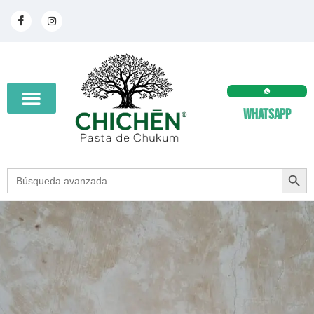
Whatsapp
SEARCH BUT
Search
for: