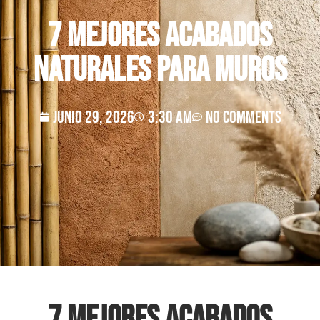
7 mejores acabados
naturales para muros
junio 29, 2026
3:30 am
No Comments
7 mejores acabados