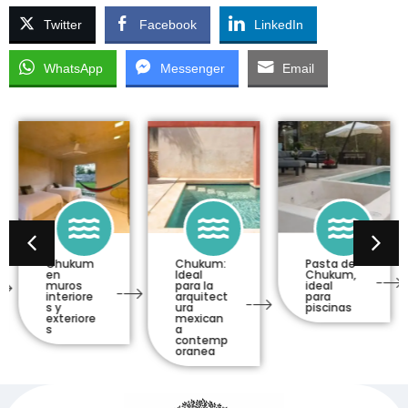
Twitter
Facebook
LinkedIn
WhatsApp
Messenger
Email
Chukum
Chukum:
Pasta de
en
Ideal
Chukum,
muros
para la
ideal
interiore
arquitect
para
s y
ura
piscinas
exteriore
mexican
s
a
contemp
oranea