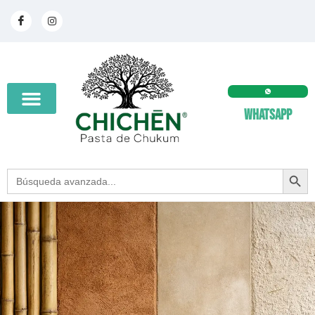
Whatsapp
SEARCH BUT
Search
for: