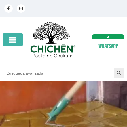
Whatsapp
SEARCH BUT
Search
for: