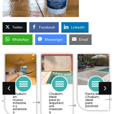
Twitter
Facebook
LinkedIn
WhatsApp
Messenger
Email
Chukum
Chukum:
Pasta de
en
Ideal
Chukum,
muros
para la
ideal
interiore
arquitect
para
s y
ura
piscinas
exteriore
mexican
s
a