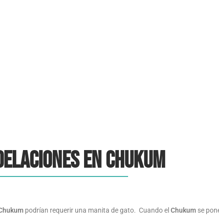
joaquin
julio 10, 2022
6:55 pm
No Comments
elaciones en Chukum
Chukum
podrían requerir una manita de gato. Cuando el
Chukum
se pone