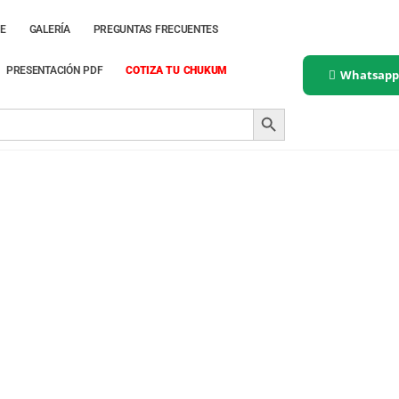
E
GALERÍA
PREGUNTAS FRECUENTES
PRESENTACIÓN PDF
COTIZA TU CHUKUM
Whatsap
SEARCH BUTTON
Remodelaciones en Chukum