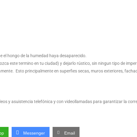
 que el hongo de la humedad haya desaparecido.
zca este termino en tu ciudad) y dejarlo rústico, sin ningun tipo de impe
te. Esto principalmente en superfies secas, muros exteriores, fachada
deos y asuistencia telefónica y con videollamadas para garantizar la corr
pp
Messenger
Email