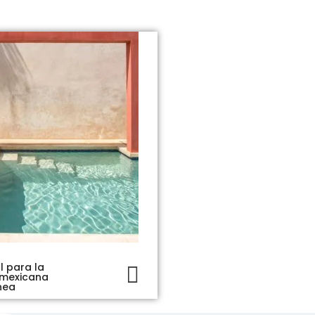
l para la
Pasta de Chukum, ideal
 mexicana
piscinas
nea