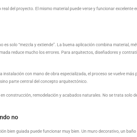
o real del proyecto. El mismo material puede verse y funcionar excelente e
o es solo “mezcla y extiende”. La buena aplicación combina material, mét
lamada reduce mucho los errores. Para arquitectos, diseñadores y contrat
 la instalación con mano de obra especializada, el proceso se vuelve más 
ino parte central del concepto arquitectónico.
 construcción, remodelación y acabados naturales. No se trata solo de 
ándo no
ción bien guiada puede funcionar muy bien. Un muro decorativo, un baño