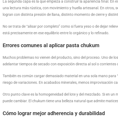
La segunda capa es la que empieza a construir la apariencia final. En est
una lectura más rústica, con movimiento y huella artesanal. En otros,
logran con distinta presión de llana, distinto momento de cierre y disti
No se trata de “alisar por completo” como si fuera yeso o de dejar reli
está precisamente en ese equilibrio entre lo orgánico y lo refinado.
Errores comunes al aplicar pasta chukum
Muchos problemas no vienen del producto, sino del proceso. Uno de los 
adelantar tiempos de secado con exposición directa al sol o corrientes 
También es común cargar demasiado material en una sola mano para “ah
riesgo de variaciones. En acabados minerales, menos improvisación cas
Otro punto clave es la homogeneidad del lote y del mezclado. Si en un 
puede cambiar. El chukum tiene una belleza natural que admite matices
Cómo lograr mejor adherencia y durabilidad