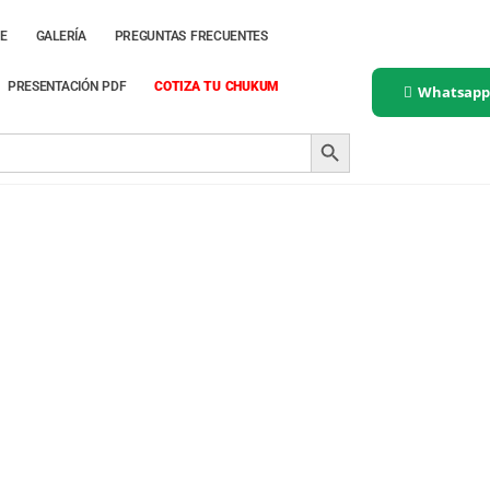
E
GALERÍA
PREGUNTAS FRECUENTES
PRESENTACIÓN PDF
COTIZA TU CHUKUM
Whatsap
SEARCH BUTTON
plicar pasta chukum correc