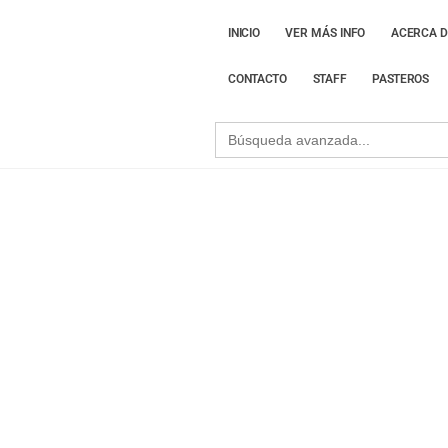
INICIO
VER MÁS INFO
ACERCA D
CONTACTO
STAFF
PASTEROS
Search
for:
Cómo a