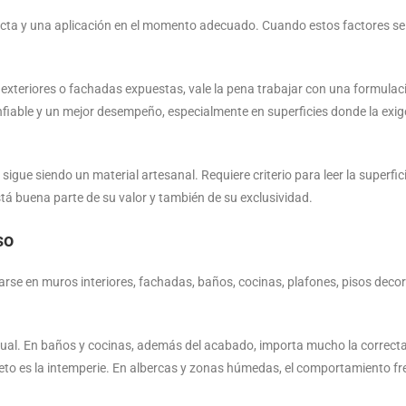
cta y una aplicación en el momento adecuado. Cuando estos factores se 
exteriores o fachadas expuestas, vale la pena trabajar con una formulac
fiable y un mejor desempeño, especialmente en superficies donde la exige
e siendo un material artesanal. Requiere criterio para leer la superficie,
stá buena parte de su valor y también de su exclusividad.
so
arse en muros interiores, fachadas, baños, cocinas, plafones, pisos decor
 visual. En baños y cocinas, además del acabado, importa mucho la correct
reto es la intemperie. En albercas y zonas húmedas, el comportamiento fre