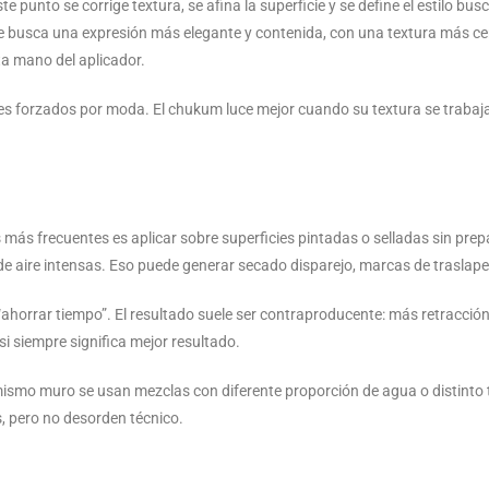
e punto se corrige textura, se afina la superficie y se define el estilo b
 se busca una expresión más elegante y contenida, con una textura más c
nta mano del aplicador.
eves forzados por moda. El chukum luce mejor cuando su textura se trabaja
más frecuentes es aplicar sobre superficies pintadas o selladas sin prepa
de aire intensas. Eso puede generar secado disparejo, marcas de traslape 
orrar tiempo”. El resultado suele ser contraproducente: más retracción,
i siempre significa mejor resultado.
mismo muro se usan mezclas con diferente proporción de agua o distinto t
, pero no desorden técnico.