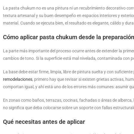
La pasta chukum no es una pintura ni un recubrimiento decorativo conv
textura artesanal y su buen desempeño en espacios interiores y exteriore
material. Cuando se ejecuta bien, el resultado es elegante, cálido y dura
Cómo aplicar pasta chukum desde la preparació
La parte más importante del proceso ocurre antes de extender la prim
cambios de tono. Si la superficie está mal nivelada, contaminada con po
La base debe estar firme, limpia, libre de pintura suelta y con suficien
remodelaciones
, primero hay que revisar si existen grietas activas, 
comportan igual, y ahí está uno de los errores más comunes: asumir qu
En zonas como baños, terrazas, cocinas, fachadas o áreas de alberca, 
no significa que deba colocarse sobre un soporte con fallas estructurale
Qué necesitas antes de aplicar