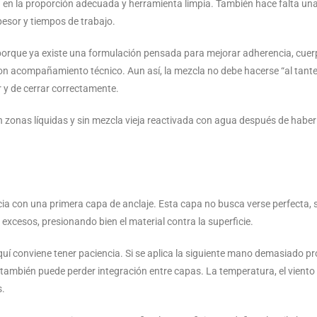
a en la proporción adecuada y herramienta limpia. También hace falta una
spesor y tiempos de trabajo.
e porque ya existe una formulación pensada para mejorar adherencia, cue
on acompañamiento técnico. Aun así, la mezcla no debe hacerse “al tante
r y de cerrar correctamente.
in zonas líquidas y sin mezcla vieja reactivada con agua después de habe
nicia con una primera capa de anclaje. Esta capa no busca verse perfecta,
excesos, presionando bien el material contra la superficie.
Aquí conviene tener paciencia. Si se aplica la siguiente mano demasiado p
, también puede perder integración entre capas. La temperatura, el viento 
s.