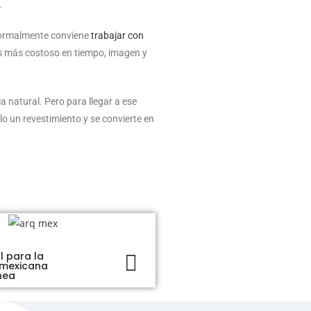
.
, normalmente conviene
trabajar con
es más costoso en tiempo, imagen y
 natural. Pero para llegar a ese
lo un revestimiento y se convierte en
l para la
Pasta de Chukum, ideal
 mexicana
piscinas
nea