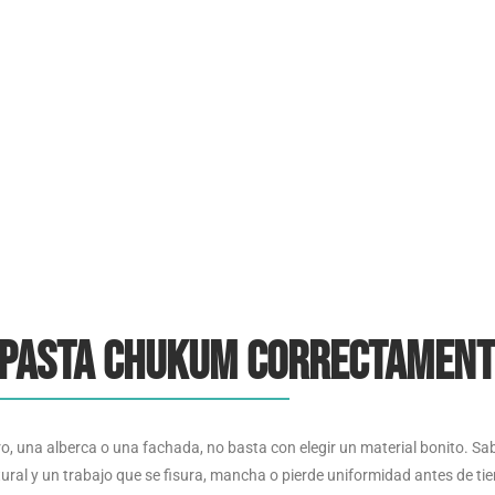
junio 9, 2026
3:15 am
No Comments
 pasta chukum correctament
o, una alberca o una fachada, no basta con elegir un material bonito. S
tural y un trabajo que se fisura, mancha o pierde uniformidad antes de ti