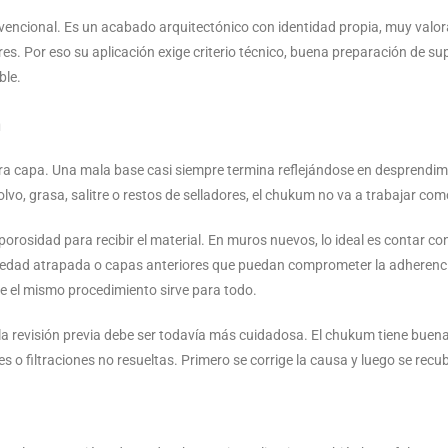
encional. Es un acabado arquitectónico con identidad propia, muy valora
s. Por eso su aplicación exige criterio técnico, buena preparación de sup
ble.
n
era capa. Una mala base casi siempre termina reflejándose en desprendim
lvo, grasa, salitre o restos de selladores, el chukum no va a trabajar co
te porosidad para recibir el material. En muros nuevos, lo ideal es contar 
humedad atrapada o capas anteriores que puedan comprometer la adherenci
e el mismo procedimiento sirve para todo.
la revisión previa debe ser todavía más cuidadosa. El chukum tiene buena
s o filtraciones no resueltas. Primero se corrige la causa y luego se recub